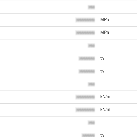
MPa
MPa
%
%
kN/m
kN/m
%