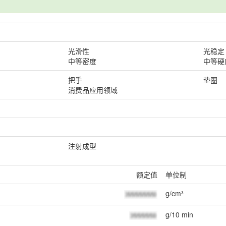
光滑性
光稳定
中等密度
中等硬
把手
垫圈
消费品应用领域
注射成型
额定值
单位制
g/cm³
g/10 min