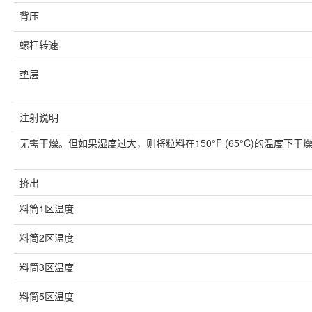
背压
螺杆转速
垫层
注射说明
无需干燥。但如果湿度过大，则将粒料在150°F (65°C)的温度下干燥
挤出
料筒1区温度
料筒2区温度
料筒3区温度
料筒5区温度